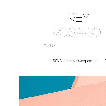
REY
ROSARIO
artist
SEVGİ kitabını məşq etmək