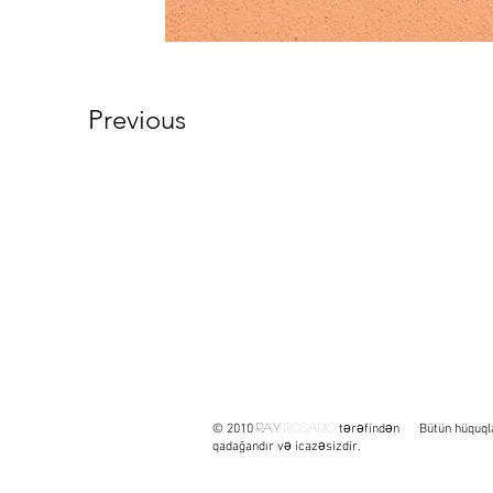
Previous
Ray
Rosario
© 2010
tərəfindən Bütün hüquqlar 
qadağandır və icazəsizdir.