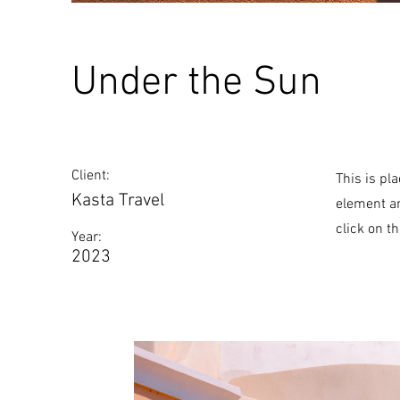
Under the Sun
Client:
This is pl
Kasta Travel
element an
click on t
Year:
2023