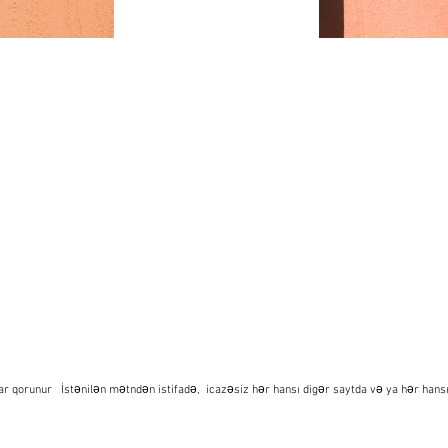
qorunur İstənilən mətndən istifadə, icazəsiz hər hansı digər saytda və ya hər hansı 