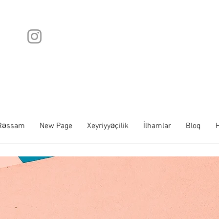
Rəssam
New Page
Xeyriyyəçilik
İlhamlar
Bloq