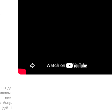
енны да
упствы.
- гэта
а быць
ідэй і