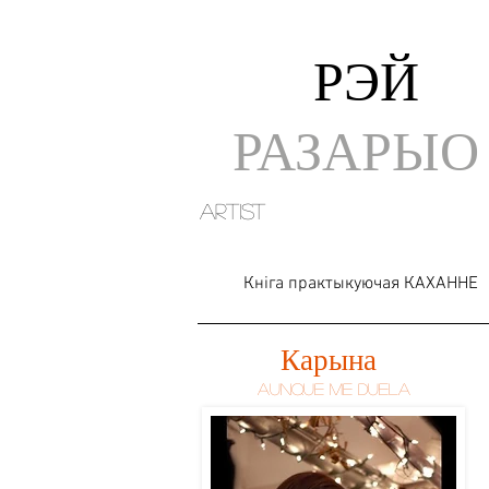
РЭЙ
РАЗАРЫО
artist
Кніга практыкуючая КАХАННЕ
Карына
Aunque Me Duela