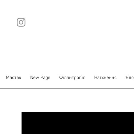
Мастак
New Page
Філантропія
Натхнення
Бло