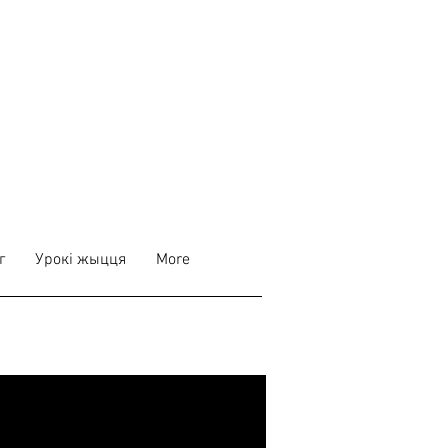
г
Урокі жыцця
More