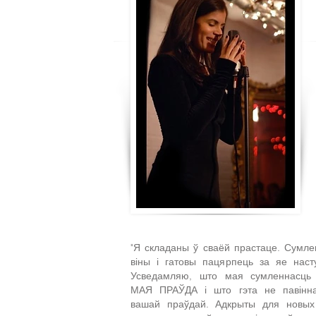
"Я складаны ў сваёй прастаце. Сумл
віны і гатовы пацярпець за яе наст
Усведамляю, што мая сумленнасць 
МАЯ ПРАЎДА і што гэта не павінн
вашай праўдай. Адкрыты для новых 