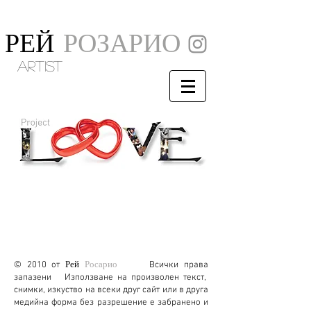
РЕЙ
РОЗАРИО
artist
Рей
Росарио
© 2010 от
Всички права
запазени Използване на произволен текст,
снимки, изкуство на всеки друг сайт или в друга
медийна форма без разрешение е забранено и