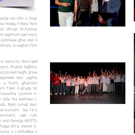
ja taż-żfin li tilqa'
x jew medju fi New York
koll oħrajn fil-ħames
enti tagħhom permezz
 jistinkaw għal dak li
ushom, ix-xogħol f'tim
-il sena ilu. Kont qed
lyers fil-post tagħha.
zzjonijiet tiegħi ġrew
aqshekk kbir, jagħtu
n, u ħolm; għamilni
arti f’dan il-grupp ta’
jirnexxilha żżomm il-
di iżda ma kellhiex l-
ħda. Malli smajt dan,
al-kunċert tas-16-il
eniment, sibt ruħi
ti mill-familja KR3TS.
ħaġa oħra, kienet il-
ajnuna u l-imħabba li