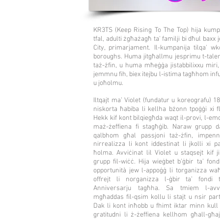
KR3TS (Keep Rising To The Top) hija kumpani
tfal, adulti żgħażagħ ta' familji bi dħul bax
City, primarjament. Il-kumpanija tilqa' w
boroughs. Huma jitgħallmu jesprimu t-tal
taż-żfin, u huma mħeġġa jistabbilixxu miri,
jemmnu fih, biex itejbu l-istima tagħhom inf
u joħolmu.
Iltqajt ma’ Violet (fundatur u koreografu) 18
niskorta ħabiba li kellha bżonn tpoġġi xi f
Hekk kif kont bilqiegħda waqt il-provi, l-emo
maż-żeffiena fi stagħġib. Naraw grupp d
qalbhom għal passjoni taż-żfin, impen
nirrealizza li kont iddestinat li jkolli xi p
ħolma. Avviċinat lil Violet u staqsejt kif 
grupp fil-wiċċ. Hija wieġbet b’ġbir ta’ fon
opportunità jew l-appoġġ li torganizza wa
offrejt li norganizza l-ġbir ta’ fondi t
Anniversarju tagħha. Sa tmiem l-avv
mgħaddas fil-qsim kollu li stajt u nsir par
Dak li kont inħobb u fhimt iktar minn kull 
gratitudni li ż-żeffiena kellhom għall-għ