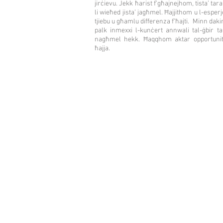
jirċievu. Jekk ħarist f’għajnejhom, tista’ tar
li wieħed jista’ jagħmel. Ħajjithom u l-espe
tjiebu u għamlu differenza f’ħajti.
Minn dakin
palk inmexxi l-kunċert annwali tal-ġbir t
nagħmel hekk. Ħaqqhom aktar opportunitaj
ħajja.