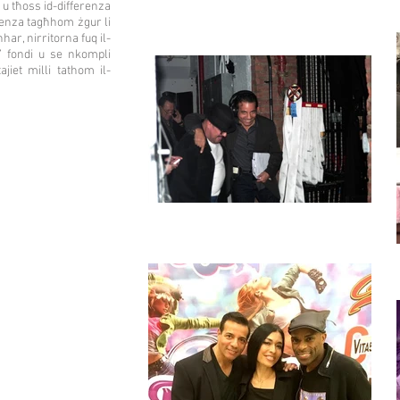
a u tħoss id-differenza
rjenza tagħhom żgur li
har, nirritorna fuq il-
a’ fondi u se nkompli
iet milli tathom il-