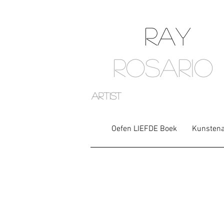
RAY
ROSARIO
artist
Oefen LIEFDE Boek
Kunstena