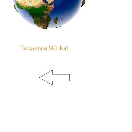
Tanzanaia (Afrika)
Tanzanija
Kako je počelo
Faze
planiranja
Resursi
Doprinosi