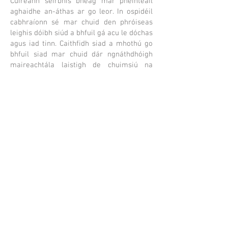
Cuireann seirbhís bheag mar phéinteáil
aghaidhe an-áthas ar go leor. In ospidéil
cabhraíonn sé mar chuid den phróiseas
leighis dóibh siúd a bhfuil gá acu le dóchas
agus iad tinn. Caithfidh siad a mhothú go
bhfuil siad mar chuid dár ngnáthdhóigh
maireachtála laistigh de chuimsiú na
mballaí sin. Má tá tallainne nó scil agat a
chuireann áthas ar dhaoine eile, faigh
bealach chun é a chur i gcrích. Na luach
saothair
Tá difríocht a dhéanamh gan
teorainn.
Táimid i gcomhar le
Eagraíocht
Feabhsúcháin Zerega Chearnóg
Westchester
atá ag péinteáil aghaidhe
agus ag cruthú deiseanna EALAÍON &
CEARDAÍOCHTA do leanaí ó 1990 i leith,
saor in aisce.