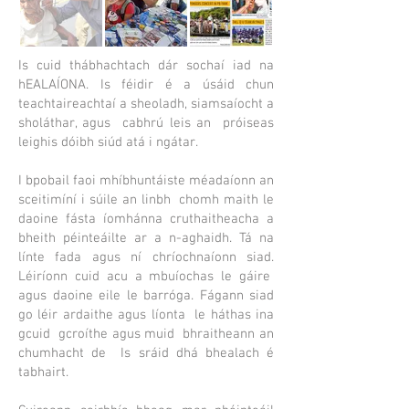
Is cuid thábhachtach dár sochaí iad na
hEALAÍONA. Is féidir é a úsáid chun
teachtaireachtaí a sheoladh, siamsaíocht a
sholáthar, agus
cabhrú leis an
próiseas
leighis dóibh siúd atá i ngátar.
I bpobail faoi mhíbhuntáiste méadaíonn an
sceitimíní i súile an linbh
chomh maith le
daoine fásta íomhánna cruthaitheacha a
bheith péinteáilte ar a n-aghaidh. Tá na
línte fada agus ní chríochnaíonn siad.
Léiríonn cuid acu a mbuíochas le gáire
agus daoine eile le barróga. Fágann siad
go léir ardaithe agus líonta
le háthas ina
gcuid
gcroíthe agus muid
bhraitheann an
chumhacht de
Is sráid dhá bhealach é
tabhairt.