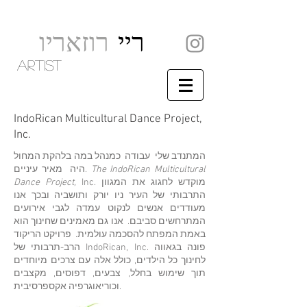
ריי
רוזאריו
artist
IndoRican Multicultural Dance Project,
Inc
.
המתנדב שלי
עבודה
כמנהל במה בלהקת המחול
The IndoRican Multicultural
מאיר עיניים.
היה
Inc. מוקדש לחגוג את המגוון
Dance Project,
התרבותי של העיר ניו יורק ותושביה ובכך אנו
מעודדים אנשים לנקוט עמדה לגבי אירועים
המתרחשים סביבם.
אנו גם מאמינים שחינוך הוא
באמת המפתח להסכמה עולמית.
פרויקט הריקוד
הרב-תרבותי של IndoRican, Inc. פונה בגאווה
לחינוך כל הילדים, כולל אלה עם צרכים מיוחדים
תוך שימוש בחלל, צבעים, דפוסים, מקצבים
וכוריאוגרפיה אקספרסיבית.