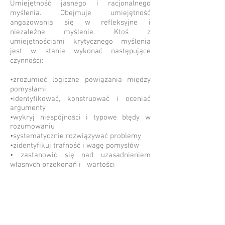
Umiejętność jasnego i racjonalnego
myślenia. Obejmuje umiejętność
angażowania się w refleksyjne i
niezależne myślenie. Ktoś z
umiejętnościami krytycznego myślenia
jest w stanie wykonać następujące
czynności:
•zrozumieć logiczne powiązania między
pomysłami
•identyfikować, konstruować i oceniać
argumenty
•wykryj niespójności i typowe błędy w
rozumowaniu
•systematycznie rozwiązywać problemy
•zidentyfikuj trafność i wagę pomysłów
• zastanowić się nad uzasadnieniem
własnych przekonań i
wartości
Krytyczne myślenie nie polega na
gromadzeniu informacji. Osoba z dobrą
pamięcią i znająca wiele faktów
niekoniecznie jest dobra w krytycznym
myśleniu. Krytyczny myśliciel jest w stanie