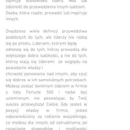
zajmuje stanowisko lidera. Moc lub
zdolność do przewodzenia innym ludziom.
Osoba, która rządzi, prowadzi lub inspiruje
innych.
Znajdziesz wiele definicji przywództwa
podobnych do tych, ale liderzy nie rodzą
się po prostu. Liderami, którymi będę
odnoszę się do tych, którzy prowadzą dla
większego dobra ludzkości, a nie do tych,
którzy stają się liderami
ze względu na
posiadanie władzy i
chciwość panowania nad innymi, aby czuć
się dobrze w ich samolubnych potrzebach.
Możesz zostać świetnym liderem w firmie
z listy Fortune 500 i nadal być
uziemionym, nie pozwalając, by Twój
sukces przewyższył Ciebie. Gdy jesteś w
pozycji władzy w firmie, jesteś
odpowiedzialny za robienie wszystkiego,
co możesz dla innych, od zatrudniania, po
rozwijanie stypendiów i możliwości