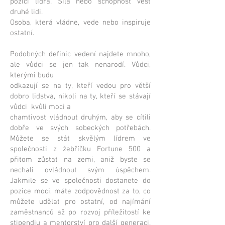
pozici lídra. Síla nebo schopnost vést
druhé lidi.
Osoba, která vládne, vede nebo inspiruje
ostatní.
Podobných definic vedení najdete mnoho,
ale vůdci se jen tak nenarodí. Vůdci,
kterými budu
odkazují se na ty, kteří vedou pro větší
dobro lidstva, nikoli na ty, kteří se stávají
vůdci
kvůli moci a
chamtivost vládnout druhým, aby se cítili
dobře ve svých sobeckých potřebách.
Můžete se stát skvělým lídrem ve
společnosti z žebříčku Fortune 500 a
přitom zůstat na zemi, aniž byste se
nechali ovládnout svým úspěchem.
Jakmile se ve společnosti dostanete do
pozice moci, máte zodpovědnost za to, co
můžete udělat pro ostatní, od najímání
zaměstnanců až po rozvoj příležitostí ke
stipendiu a mentorství pro další generaci.