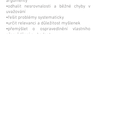
argumenty
•odhalit nesrovnalosti a běžné chyby v
uvažování
•řešit problémy systematicky
•určit relevanci a důležitost myšlenek
•přemýšlet o ospravedlnění vlastního
přesvědčení a
hodnoty
Kritické myšlení není záležitostí
hromadění informací. Člověk s dobrou
pamětí, který zná spoustu faktů, nemusí
být nutně dobrý v kritickém myšlení.
Kritický myslitel je schopen vyvodit
důsledky z toho, co ví, a umí využívat
informace k řešení problémů a vyhledávat
relevantní zdroje informací, aby se
informovali. Kritické myšlení by nemělo
být zaměňováno s argumentací nebo
kritickým postojem k jiným lidem. Ačkoli
dovednosti kritického myšlení mohou být
použity při odhalování omylů a špatného
uvažování, kritické myšlení může také
hrát důležitou roli v kooperativním
uvažování a konstruktivních úkolech.