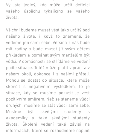
Vy jste jediný, kdo může určit definici
vašeho úspěchu týkajícího se vašeho
života.
Všichni budeme muset vést jako určitý bod
našeho života, i když to znamená, že
vedeme jen sami sebe. Většina z nás bude
mít rodiny a bude muset jít svým dětem
příkladem a pomáhat svým manželům být
vůdci. V domácnosti se střídáme ve vedení
podle situace. Totéž může platit v práci a v
našem okolí, dokonce i s našimi přáteli.
Mohou se dostat do situace, která může
skončit s negativním výsledkem, to je
situace, kdy se musíme pokusit je vést
pozitivním směrem. Než se staneme vůdci
druhých, musíme se stát vůdci sami sebe.
Musíme být skvělými studenty s
akademiky a také skvělými studenty
života. Školení vedení také závisí na
informacích, které se rozhodneme naplnit