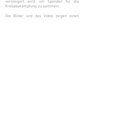
versteigert wird, um Spenden für die
Krebsbekämpfung zu sammeln.
Die Bilder und das Video zeigen einen
großartigen Tag und die Endergebnisse
des Projekts. Es gibt wirklich nichts
Größeres als die Liebe, die Sie erhalten,
wenn Sie in irgendeiner Weise helfen und
helfen möchten. Meine Zeit und Mühe
wurde mit so vielen Umarmungen und
vielen Danksagungen zurückgezahlt. Eine
Erinnerung, die meine Mission bekräftigt,
auf jede erdenkliche Weise etwas zu
bewirken und meine Liebe zur Menschheit
zu teilen.
Um zu spenden, klicken Sie auf das Band.
Ray
Rosario
© 2010 von
Alle Rechte
vorbehalten Verwendung beliebiger Texte,
Fotografien, Kunst auf einer anderen Website
oder in einer anderen Medienform ohne
Genehmigung ist verboten und nicht autorisiert.