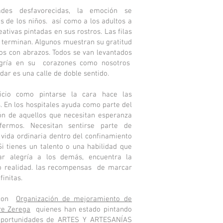
des desfavorecidas, la emoción se
s de los niños.
así como a los adultos a
ativas pintadas en sus rostros. Las filas
 terminan. Algunos muestran su gratitud
ros con abrazos. Todos se van levantados
gría en su
corazones como nosotros
dar es una calle de doble sentido.
icio como pintarse la cara hace las
. En los hospitales ayuda como parte del
ón de aquellos que necesitan esperanza
fermos. Necesitan sentirse parte de
vida ordinaria dentro del confinamiento
i tienes un talento o una habilidad que
ar alegría a los demás, encuentra la
 realidad. las recompensas
de marcar
finitas.
con
Organización de mejoramiento de
re Zerega
quienes han estado pintando
oportunidades de ARTES Y ARTESANÍAS