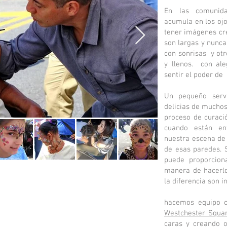
En las comunida
acumula en los ojo
tener imágenes cre
son largas y nunca
con sonrisas
y ot
y llenos.
con ale
sentir el poder de
Un pequeño serv
delicias de muchos
proceso de curaci
cuando están en
nuestra escena de 
de esas paredes. S
puede proporcion
manera de hacerlo
la diferencia son in
hacemos equipo 
Westchester Squa
caras y creando 