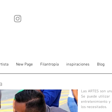
rtista
New Page
Filantropía
inspiraciones
Blog
a
Las ARTES son una
Se puede utilizar
entretenimiento y
los necesitados.