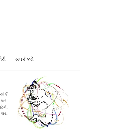
લેરી
સંપર્ક કરો
 યોર્ક
સપાસ
ટેની
ન, લય