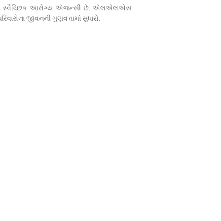
ી મોટી સ્વૈચ્છિક આરોગ્ય એજન્સી છે. એલએલએસ
િવારોના જીવનની ગુણવત્તામાં સુધારો.