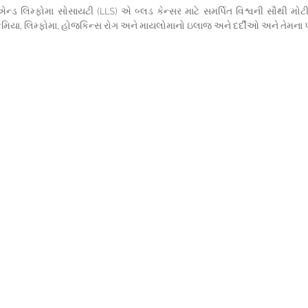
 એન્ડ લિમ્ફોમા સોસાયટી (LLS) એ બ્લડ કેન્સર માટે સમર્પિત વિશ્વની સૌથ
કેમિયા, લિમ્ફોમા, હોજકિન્સ રોગ અને માયલોમાનો ઇલાજ અને દર્દીઓ અને તેમના પર