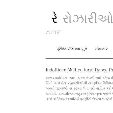
રે
રોઝારી
artist
પ્રેક્ટિસિંગ લવ બુક
કલાકાર
IndoRican Multicultural Dance Pr
મારા સ્વયંસેવક
કામ
ડાન્સ કંપની સાથે સ્ટેજ મ
સિટી અને તેના રહેવાસીઓની સાંસ્કૃતિક વિવ
બનતી ઘટનાઓ પર સ્ટેન્ડ લેવા પ્રોત્સાહિત ક
ચાવી છે.
ઈન્ડોરિકન બહુસાંસ્કૃતિક નૃત્ય પ્રોજેક
અને અભિવ્યક્ત કોરિયોગ્રાફીનો ઉપયોગ કરીને 