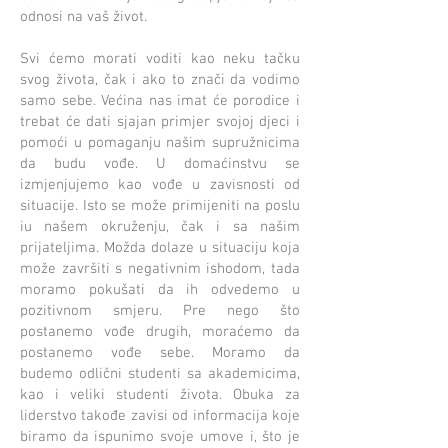
odnosi na vaš život.
Svi ćemo morati voditi kao neku tačku
svog života, čak i ako to znači da vodimo
samo sebe. Većina nas imat će porodice i
trebat će dati sjajan primjer svojoj djeci i
pomoći u pomaganju našim supružnicima
da budu vođe. U domaćinstvu se
izmjenjujemo kao vođe u zavisnosti od
situacije. Isto se može primijeniti na poslu
iu našem okruženju, čak i sa našim
prijateljima. Možda dolaze u situaciju koja
može završiti s negativnim ishodom, tada
moramo pokušati da ih odvedemo u
pozitivnom smjeru. Pre nego što
postanemo vođe drugih, moraćemo da
postanemo vođe sebe. Moramo da
budemo odlični studenti sa akademicima,
kao i veliki studenti života. Obuka za
liderstvo takođe zavisi od informacija koje
biramo da ispunimo svoje umove i, što je