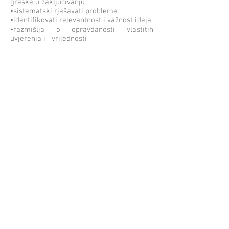
greške u zaključivanju
•sistematski rješavati probleme
•identifikovati relevantnost i važnost ideja
•razmišlja o opravdanosti vlastitih
uvjerenja i
vrijednosti
Kritičko razmišljanje nije stvar gomilanja
informacija. Osoba sa dobrim pamćenjem
i koja zna mnogo činjenica nije nužno
dobra u kritičkom razmišljanju. Kritički
mislilac je u stanju da izvede posledice iz
onoga što zna, i zna kako da koristi
informacije za rešavanje problema i da
traži relevantne izvore informacija da bi
se informisao. Kritičko razmišljanje ne
treba miješati sa argumentacijom ili
kritičnošću prema drugim ljudima. Iako se
vještine kritičkog mišljenja mogu koristiti
za razotkrivanje zabluda i lošeg
zaključivanja, kritičko mišljenje također
može igrati važnu ulogu u kooperativnom
zaključivanju i konstruktivnim zadacima.
Kritičko razmišljanje nam može pomoći
da steknemo znanje, poboljšamo naše