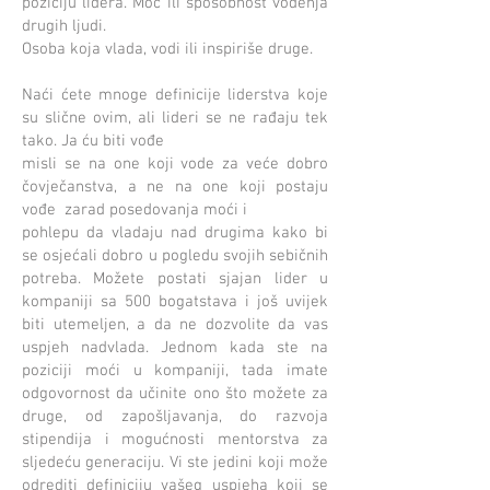
poziciju lidera. Moć ili sposobnost vođenja
drugih ljudi.
Osoba koja vlada, vodi ili inspiriše druge.
Naći ćete mnoge definicije liderstva koje
su slične ovim, ali lideri se ne rađaju tek
tako. Ja ću biti vođe
misli se na one koji vode za veće dobro
čovječanstva, a ne na one koji postaju
vođe
zarad posedovanja moći i
pohlepu da vladaju nad drugima kako bi
se osjećali dobro u pogledu svojih sebičnih
potreba. Možete postati sjajan lider u
kompaniji sa 500 bogatstava i još uvijek
biti utemeljen, a da ne dozvolite da vas
uspjeh nadvlada. Jednom kada ste na
poziciji moći u kompaniji, tada imate
odgovornost da učinite ono što možete za
druge, od zapošljavanja, do razvoja
stipendija i mogućnosti mentorstva za
sljedeću generaciju. Vi ste jedini koji može
odrediti definiciju vašeg uspjeha koji se