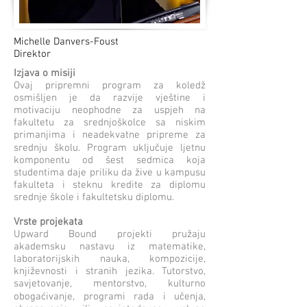
Michelle Danvers-Foust
Direktor
Izjava o misiji
Ovaj pripremni program za koledž
osmišljen je da razvije vještine i
motivaciju neophodne za uspjeh na
fakultetu za srednjoškolce sa niskim
primanjima i neadekvatne pripreme za
srednju školu. Program uključuje ljetnu
komponentu od šest sedmica koja
studentima daje priliku da žive u kampusu
fakulteta i steknu kredite za diplomu
srednje škole i fakultetsku diplomu.
Vrste projekata
Upward Bound projekti pružaju
akademsku nastavu iz matematike,
laboratorijskih nauka, kompozicije,
književnosti i stranih jezika. Tutorstvo,
savjetovanje, mentorstvo, kulturno
obogaćivanje, programi rada i učenja,