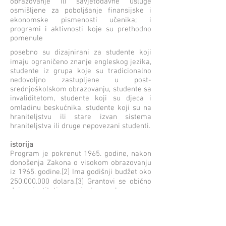
obrazovanje ili savjetodavne usluge
osmišljene za poboljšanje finansijske i
ekonomske pismenosti učenika; i
programi i aktivnosti koje su prethodno
pomenule
posebno su dizajnirani za studente koji
imaju ograničeno znanje engleskog jezika,
studente iz grupa koje su tradicionalno
nedovoljno zastupljene u post-
srednjoškolskom obrazovanju, studente sa
invaliditetom, studente koji su djeca i
omladinu beskućnika, studente koji su na
hraniteljstvu ili stare izvan sistema
hraniteljstva ili druge nepovezani studenti.
istorija
Program je pokrenut 1965. godine, nakon
donošenja Zakona o visokom obrazovanju
iz 1965. godine.[2] Ima godišnji budžet oko
250.000.000
dolara.[3] Grantovi se obično
daju institutima visokog obrazovanja
(univerzitetima), ali neke nagrade su date i
drugim neprofitnim organizacijama kao
što su plemenske organizacije.[4] Svaka