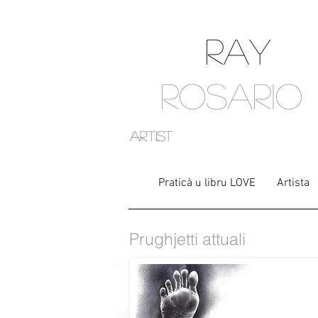
RAY
ROSARIO
artist
Praticà u libru LOVE
Artista
Prughjetti attuali