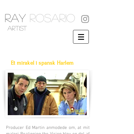
RAY
ROSARIO
artist
Et mirakel i spansk Harlem
Producer Ed Martin anmodede om, at mit