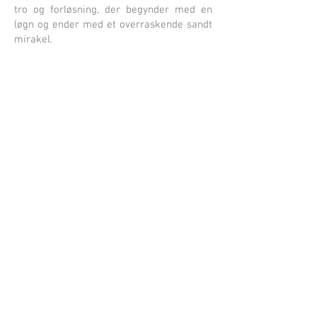
tro og forløsning, der begynder med en
løgn og ender med et overraskende sandt
mirakel.
Show More
Ray
Rosario
© 2010 af
Alle rettigheder
forbeholdes Brug af enhver tekst, fotografier,
kunst på ethvert andet websted eller i enhver