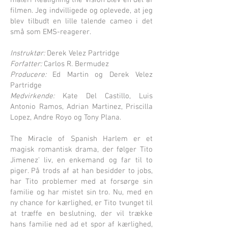
maleri Realigning the Vision blev en del af
filmen. Jeg indvilligede og oplevede, at jeg
blev tilbudt en lille talende cameo i det
små som EMS-reagerer.
Instruktør:
Derek Velez Partridge
Forfatter:
Carlos R. Bermudez
Producere:
Ed Martin og Derek Velez
Partridge
Medvirkende:
Kate Del Castillo, Luis
Antonio Ramos, Adrian Martinez, Priscilla
Lopez, Andre Royo og Tony Plana.
The Miracle of Spanish Harlem er et
magisk romantisk drama, der følger Tito
Jimenez' liv, en enkemand og far til to
piger. På trods af at han besidder to jobs,
har Tito problemer med at forsørge sin
familie og har mistet sin tro.
Nu, med en
ny chance for kærlighed, er Tito tvunget til
at træffe en beslutning, der vil trække
hans familie ned ad et spor af kærlighed,