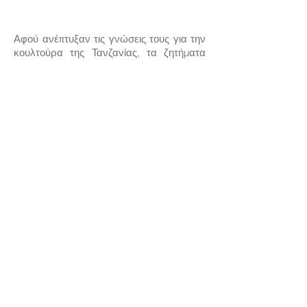
Αφού ανέπτυξαν τις γνώσεις τους για την
κουλτούρα της Τανζανίας, τα ζητήματα
του νερού και το PSA, ήταν έτοιμοι να
διαδώσουν την ευαισθητοποίηση
αναπτύσσοντας μια εκστρατεία
χρησιμοποιώντας μπουκάλια νερού. Η
εκστρατεία έπρεπε παραδίδω ο μήνυμα
με όσο το δυνατόν λιγότερες λέξεις και
δημιουργήστε ένα ισχυρό επηρεάζουν το
κοινό τους.
Well Life Project
Project