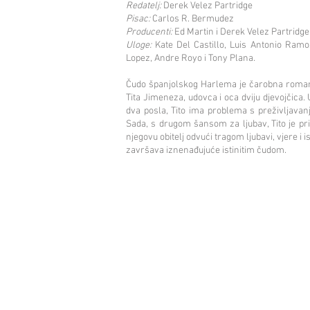
Redatelj:
Derek Velez Partridge
Pisac:
Carlos R. Bermudez
Producenti:
Ed Martin i Derek Velez Partridge
Uloge:
Kate Del Castillo, Luis Antonio Ramos
Lopez, Andre Royo i Tony Plana.
Čudo španjolskog Harlema je čarobna romant
Tita Jimeneza, udovca i oca dviju djevojčica.
dva posla, Tito ima problema s preživljavanje
Sada, s drugom šansom za ljubav, Tito je pris
njegovu obitelj odvući tragom ljubavi, vjere i i
završava iznenađujuće istinitim čudom.