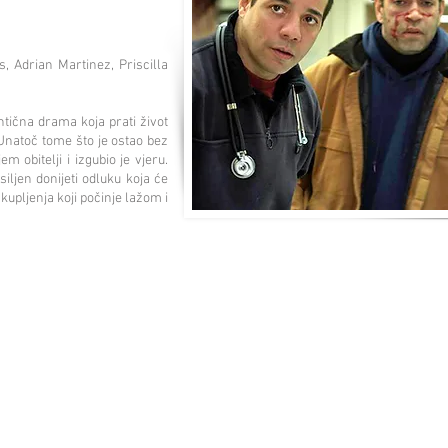
, Adrian Martinez, Priscilla
ična drama koja prati život
 Unatoč tome što je ostao bez
m obitelji i izgubio je vjeru.
iljen donijeti odluku koja će
skupljenja koji počinje lažom i