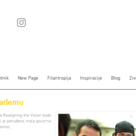
tnik
New Page
Filantropija
Inspiracije
Blog
Ziv
arlemu
a Realigning the Vision bude
mi je ponuđena mala govorna
pomoć.