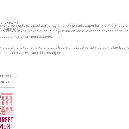
 kliknite na
wery pomogla je u postizanju tog cilja. On je sada zaposlenik u Misiji i svoju p
 napraviti
nuo svoj život. Nakon ovacija bio je zbunjen jer nije mogao shvatiti čemu to
utjecaju koji je na njega ostavio.
e su dvije lokacije na koje je Luis Guzman otišao po pomoć dok je bio besku
a se radi o volontiranju ili donacijama.
ick on their
erence.