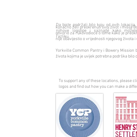
Da biste podržali bilo koju od ovih lokacija,
konačno želi preokrenuti svoj život i misija Bo
njihove logotipe i saznajte kako možete
govorio za rukovodioce o tome kako je preokre
razliku.
nije obavijestio o vrijednosti njegovog života i 
Yorkville Common Pantry i Bowery Mission bil
života kojima je uvijek potrebna podrška bilo d
To support any of these locations, please cl
logos and find out how you can make a diff