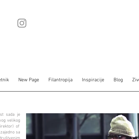
tnik
New Page
Filantropija
Inspiracije
Blog
Ziv
st sada je
vog velikog
irektor) of
 zajedno sa
 društvenim