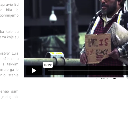
napravio Ed
da bila je
 spominjemo
ba koje su
e za koje su
štvo". Luis
ložio za tu
se s takvim
knulo ga je
nio stanje
poznao sam
 je dugi niz