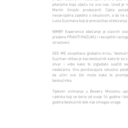
pitanjima koja utječu na sve nas. Uvod je 
Martin (linijski producent). Cijela posa
nevjerojatna zajedno s iskustvom, a da ne
Luisa Guzmana koji je prevazišao očekivanja.
NIMBY Experience obećanje je slavnih oso
predane PRAVITI RAZLIKU i rasvijetliti razlog
strastveni.
SEE ME osvještava globalnu krizu, "beskućni
Guzman otišao je kao beskućnik kako bi se za
stvar i vidio kako bi izgledalo suočiti 
nedaćama. Ovo ponižavajuće iskustvo pota
da učini sve što može kako bi promije
beskućnika.
Tijekom snimanja u Bowery Missionu u
radnika koji se borio od svoje 16. godine i bio
godina beskućnik dok nije smogao snage