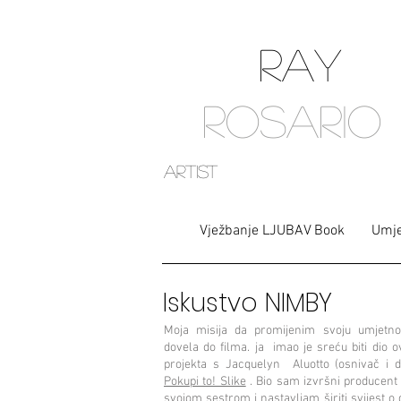
RAY
ROSARIO
artist
Vježbanje LJUBAV Book
Umje
Iskustvo NIMBY
Moja misija da promijenim svoju umjetno
dovela do filma. ja
imao je sreću biti dio o
projekta s Jacquelyn
Aluotto (osnivač i d
Pokupi to! Slike
. Bio sam izvršni producent
svojom sestrom i nastavljam širiti svijest o